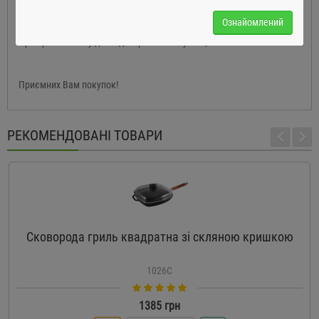
Ознайомлений
При правильному догляді термін експлуатації - не обмежений!
Приємних Вам покупок!
РЕКОМЕНДОВАНІ ТОВАРИ
Сковорода гриль квадратна зі скляною кришкою
1026С
1385 грн