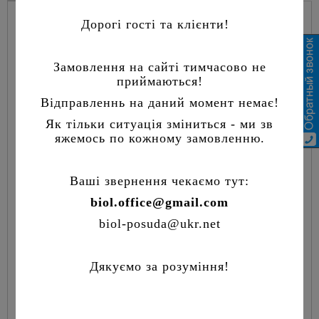
Сковорода-гриль чавунна ТМ "Біол" представлена ​​в діаметрах 240-
Дорогі гості та клієнти!
280 мм, висота борта 40-45 мм в залежності від діаметру моделі. У
комплекті йде чавунна кришка-прес 22,5 см в діаметрі.
Замовлення на сайті тимчасово не
Чавунна сковорода-гриль - чудовий помічник на кухні. За лічені
приймаються!
хвилини Ви зможете приготувати філе риби, курячу грудку,
свинячий стейк, і багато іншого.
Відправленнь на даний момент немає!
Додатково до виробу можна придбати чавунну скляну кришку, яка
Як тільки ситуація зміниться - ми зв
дозволить спостерігати за процесом приготування страви.
яжемось по кожному замовленню.
Рекомендації по експлуатації і догляду за чавунним посудом Ви
Ваші звернення чекаємо тут:
знайде в нашому Блозі:
biol.office@gmail.com
biol-posuda@ukr.net
Перед першим використанням посуд необхідно ретельно вимити,
прожарити з сіллю і маслом. Посуд, що не пройшла дану
попередню обробку, містить на поверхні масла, які не придатні
Дякуємо за розуміння!
для вживання в їжу. Не можна залишати приготовлену їжу в
чавунному посуді для зберігання. Після закінчення приготування
їжі посуд необхідно вимити, просушити на плиті і нанести тонкий
шар рослинного масла.