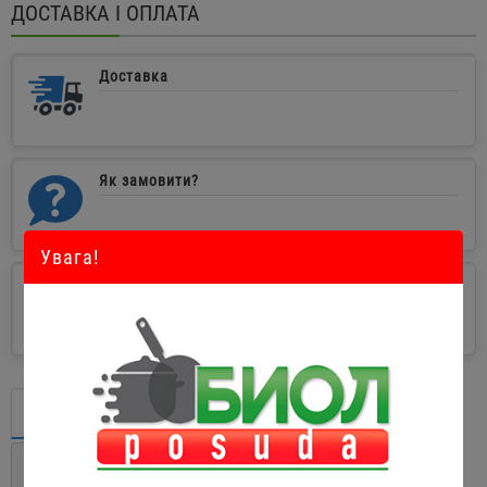
ДОСТАВКА І ОПЛАТА
Доставка
Як замовити?
Увага!
Оплата
Опис
Характеристики
Відгуків (5)
Питання - Відповідь (8)