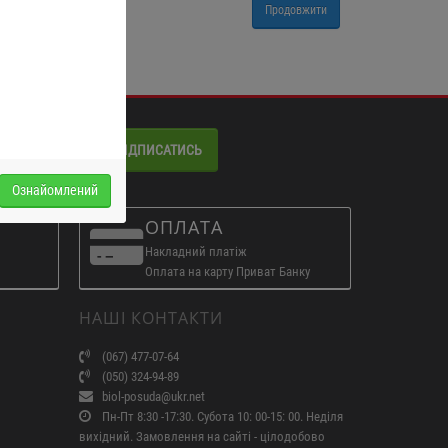
Продовжити
ПІДПИСАТИСЬ
Ознайомлений
ОПЛАТА
Накладний платіж
Оплата на карту Приват Банку
НАШІ КОНТАКТИ
(067) 477-07-64
(050) 324-94-89
biol-posuda@ukr.net
Пн-Пт 8:30 -17:30. Субота 10: 00-15: 00. Неділя
вихідний. Замовлення на сайті - цілодобово