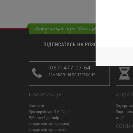
Інформація про Биол-Posuda
ПІДПИСАТИСЬ НА РОЗСИЛКУ
(067) 477-07-64
ЗАМОВЛЕННЯ ПО ТЕЛЕФОНУ
ІНФОРМАЦІЯ
ДОДА
Контакти
Подарунко
Про виробника ТМ "Біол"
Партнерсь
Публічний договір
Акції
Інформація про доставку
СОЦІА
Інформація про оплату