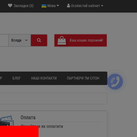
Закладки (0)
Мова
Особистий кабінет
Всюди
Ваш кошик порожній!
АР
БЛОГ
НАШІ КОНТАКТИ
ПАРТНЕРИ ТМ СІТОН
Оплата
Дізнайтеся як оплатити