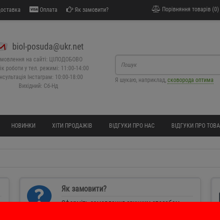
Порівняння товарів (0)
оставка
Оплата
Як замовити?
biol-posuda@ukr.net
мовлення на сайті: ЦІЛОДОБОВО
ік роботи у тел. режимі: 11:00-14:00
нсультація Інстаграм: 10:00-18:00
Я шукаю, наприклад,
сковорода оптима
Вихідний: Сб-Нд
НОВИНКИ
ХІТИ ПРОДАЖІВ
ВІДГУКИ ПРО НАС
ВІДГУКИ ПРО ТОВ
Як замовити?
Оформіть замовлення зручним способом