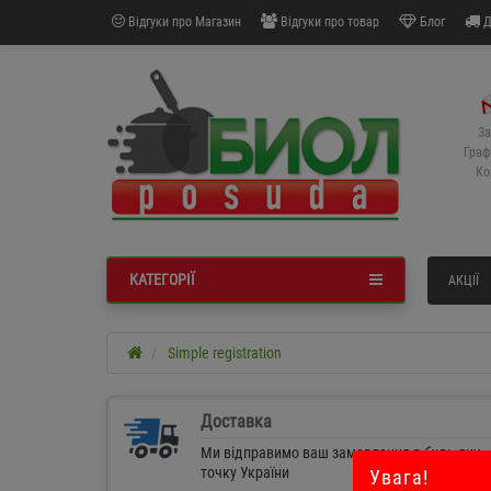
Відгуки про Магазин
Відгуки про товар
Блог
Д
За
Граф
Ко
КАТЕГОРІЇ
АКЦІЇ
Simple registration
Доставка
Ми відправимо ваш замовлення в будь-яку
точку України
Увага!