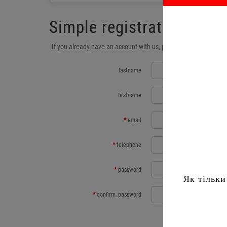
Simple registration
If you already have an account with us, please login at the
logi
lastname
firstname
email
telephone
password
Як тільки
confirm_password