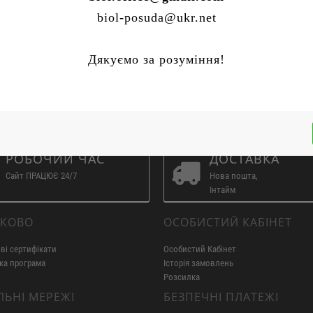
biol-posuda@ukr.net
Дякуємо за розуміння!
РОБОЧИЙ ЧАС
ДОСТАВКА
Сайт ПРАЦЮЄ 24/7
Нова пошта,
Інтайм
ТКОВО
ОСОБИСТИЙ КАБІНЕТ
ві сертифікати
Особистий Кабінет
ка програма
Історія замовлень
Розсилка
ЛЬНІ МЕРЕЖІ
БЕЗПЕЧНІ ПЛАТЕЖІ