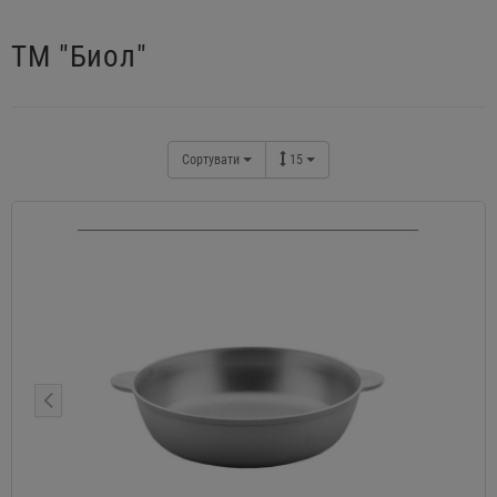
ТM "Биол"
Сортувати
15