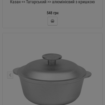
Казан << Татарський >> алюмінієвий з кришкою
548 грн