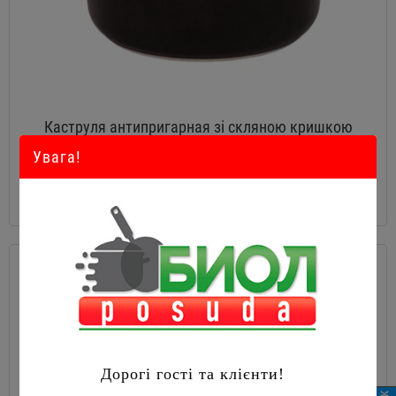
Каструля антипригарная зі скляною кришкою
Увага!
1342 грн
Дорогі гості та клієнти!