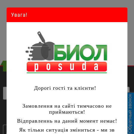
Увага!
Інформація про Биол-Posuda
ПІДПИСАТИСЬ НА РОЗСИЛКУ
Дорогі гості та клієнти!
Замовлення на сайті тимчасово не
ПІДПИСАТИСЬ
приймаються!
Відправленнь на даний момент немає!
Як тільки ситуація зміниться - ми зв
(067) 477-07-64