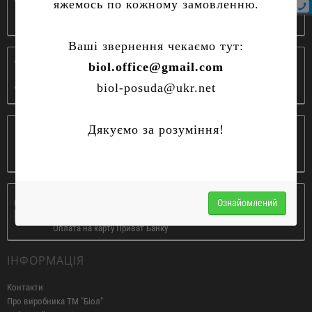
яжемось по кожному замовленню.
ЗАМОВЛЕННЯ ПО ТЕЛЕФОНУ
Ваші звернення чекаємо тут:
РОБОЧИЙ ЧАС
biol.office@gmail.com
Сайт ПРАЦЮЄ 24/7
biol-posuda@ukr.net
ДОСТАВКА
Дякуємо за розуміння!
Нова пошта,
Інтайм
ОПЛАТА
Ознайомлений
Накладний платіж
Оплата на карту Приват Банку
ІНФОРМАЦІЯ
Контакти
Про виробника ТМ "Біол"