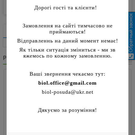
Дорогі гості та клієнти!
Замовлення на сайті тимчасово не
Опис
приймаються!
Відгуків (0)
Питання - Відповідь (0)
Відправленнь на даний момент немає!
Як тільки ситуація зміниться - ми зв
яжемось по кожному замовленню.
РЕКОМЕНДОВАНІ ТОВАРИ
Ваші звернення чекаємо тут:
biol.office@gmail.com
biol-posuda@ukr.net
Гусятниця антипригарна з кришкою-сковородою
Дякуємо за розуміння!
Г301П
1266 грн