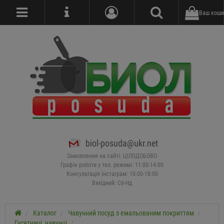
Ваш коши
biol-posuda@ukr.net
Замовлення на сайті: ЦІЛОДОБОВО
Графік роботи у тел. режимі: 11:00-14:00
Консультація Інстаграм: 10:00-18:00
Вихідний: Сб-Нд
Каталог
Чавунний посуд з емальованим покриттям
Гусятниці, чавунці