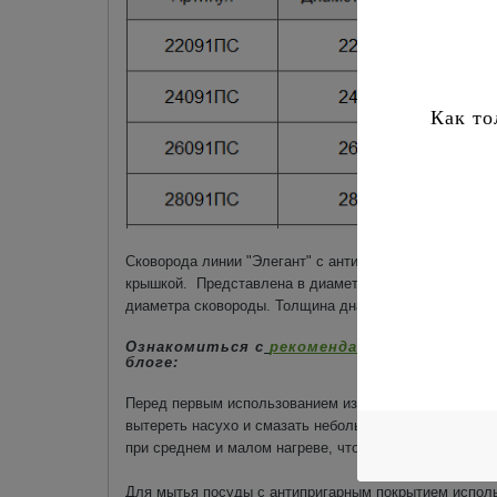
Как то
Сковорода линии "Элегант" с антипригарным покрытие
крышкой. Представлена в диаметерах 220-260 мм (вну
диаметра сковороды. Толщина дна изделия - 5 мм.
Ознакомиться с
рекомендациями по экспл
блоге:
Перед первым использованием изделие необходимо в
вытереть насухо и смазать небольшим количеством ра
при среднем и малом нагреве, что продлит срок экс
Для мытья посуды с антипригарным покрытием исполь