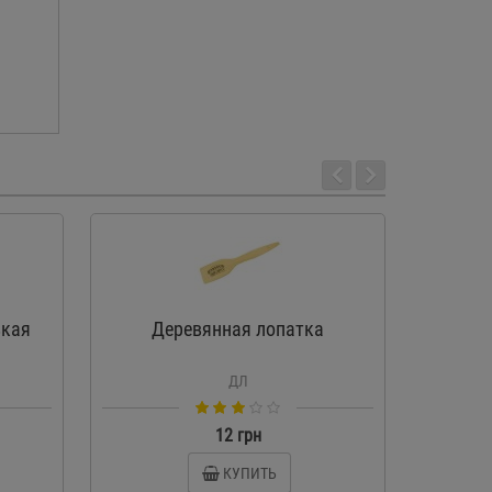
зкая
Деревянная лопатка
Блинн
Гр
ДЛ
12 грн
КУПИТЬ