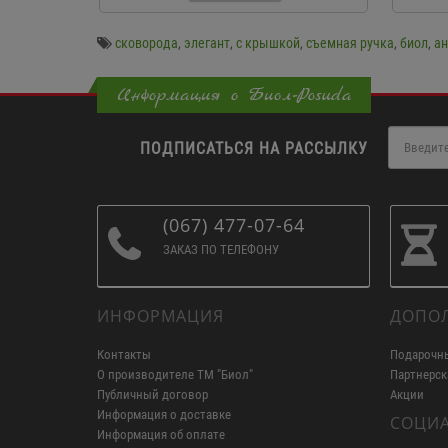
сковорода
,
элегант
,
с крышкой
,
съемная ручка
,
биол
,
ан
Информация о Биол-Posuda
ПОДПИСАТЬСЯ НА РАССЫЛКУ
(067) 477-07-64
ЗАКАЗ ПО ТЕЛЕФОНУ
ИНФОРМАЦИЯ
ДОПО
Контакты
Подарочн
О производителе ТМ "Биол"
Партнерск
Публичный договор
Акции
Информация о доставке
СОЦИА
Информация об оплате