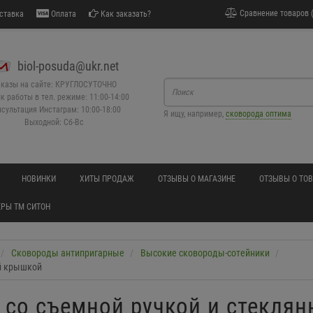
Сравнение товаров (
ставка
Оплата
Как заказать?
biol-posuda@ukr.net
аказы на сайте: КРУГЛОСУТОЧНО
к работы в тел. режиме: 11:00-14:00
сультация Инстаграм: 10:00-18:00
Я ищу, например,
сковорода оптима
Выходной: Сб-Вс
НОВИНКИ
ХИТЫ ПРОДАЖ
ОТЗЫВЫ О МАГАЗИНЕ
ОТЗЫВЫ О ТО
РЫ ТМ СИТОН
Сковороды антипригарные
Высокие сковороды-сотейники
ой крышкой
 со съемной ручкой и стекля