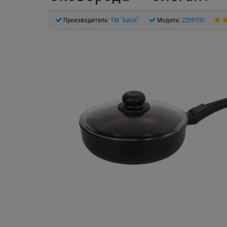
Производитель:
ТM "Биол"
Модель:
22091ПС