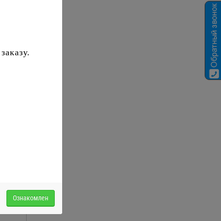
заказу.
 от
шем
вом,
ить
Ознакомлен