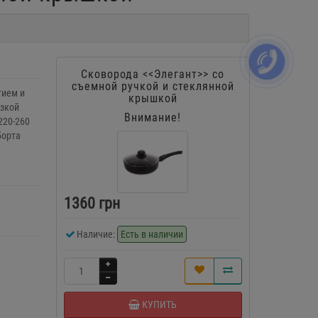
Сковорода <<Элегант>> со
съемной ручкой и стеклянной
тием и
крышкой
изкой
Внимание!
220-260
борта
1360 грн
Наличие:
Есть в наличии
КУПИТЬ