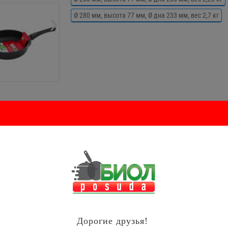
Ø 280 мм, высота 77 мм, Ø дна 233 мм, вес 2,7 кг
Как заказать?
Оплата
(3)
Вопрос - ответ (4)
Дорогие друзья!