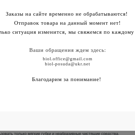
Заказы на сайте временно не обрабатываются!
Отправок товара на данный момент нет!
лько ситуация изменится, мы свяжемся по каждому 
Ваши обращения ждем здесь:
biol.office@gmail.com
biol-posuda@ukr.net
м и съемной бакелитовой ручкой, идет в комплекте с низкой стеклянной
тренний верхний диаметр изделия), высота борта 68-77 мм в зависимоти
Благодарим за понимание!
уатации посуды с антипригарным покрытием
можно в на
ымыть в теплой воде, используя мягкую губку с жидким моющим средст
стительного масла. Посуда готова к применению. Рекомендуется готов
плуатации Вашей посуды.
зовать только мягкие губки и неабразивные чистящие средства.