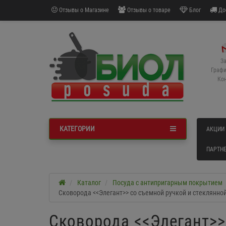
Отзывы о Магазине
Отзывы о товаре
Блог
До
З
Графи
Кон
КАТЕГОРИИ
АКЦИИ
ПАРТНЕ
Каталог
Посуда с антипригарным покрытием
Сковорода <<Элегант>> со съемной ручкой и стеклянн
Сковорода <<Элегант>>